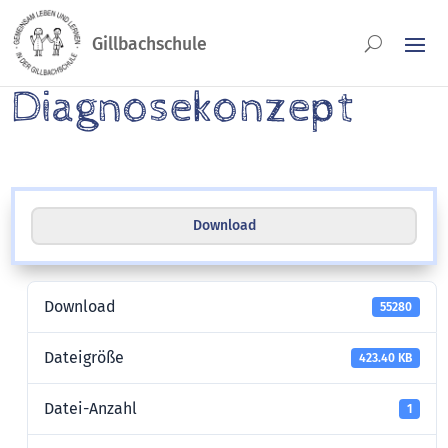
Diagnosekonzept
Download
Download
55280
Dateigröße
423.40 KB
Datei-Anzahl
1