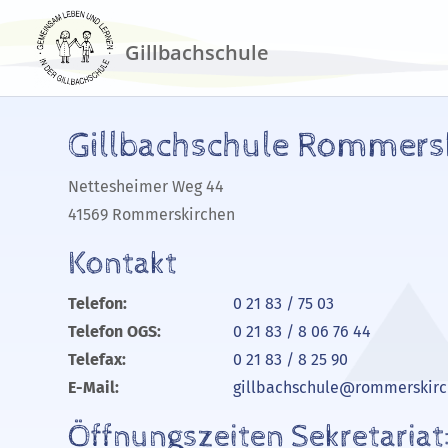
Gillbachschule Rommers
Nettesheimer Weg 44
41569 Rommerskirchen
Kontakt
Telefon:
0 21 83 / 75 03
Telefon OGS:
0 21 83 / 8 06 76 44
Telefax:
0 21 83 / 8 25 90
E-Mail:
gillbachschule@rommerskirc
Öffnungszeiten Sekretariat