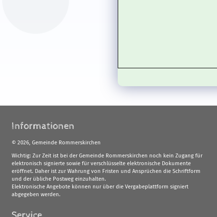
Informationen
©
2026, Gemeinde Rommerskirchen
Wichtig: Zur Zeit ist bei der Gemeinde Rommerskirchen noch kein Zugang für
elektronisch signierte sowie für verschlüsselte elektronische Dokumente
eröffnet. Daher ist zur Wahrung von Fristen und Ansprüchen die Schriftform
und der übliche Postweg einzuhalten.
Elektronische Angebote können nur über die Vergabeplattform signiert
abgegeben werden.
Service