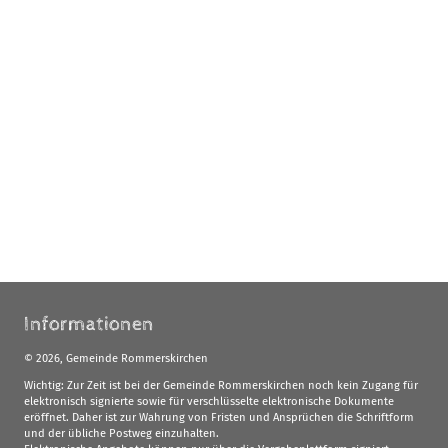
Informationen
©
2026, Gemeinde Rommerskirchen
Wichtig: Zur Zeit ist bei der Gemeinde Rommerskirchen noch kein Zugang für
elektronisch signierte sowie für verschlüsselte elektronische Dokumente
eröffnet. Daher ist zur Wahrung von Fristen und Ansprüchen die Schriftform
und der übliche Postweg einzuhalten.