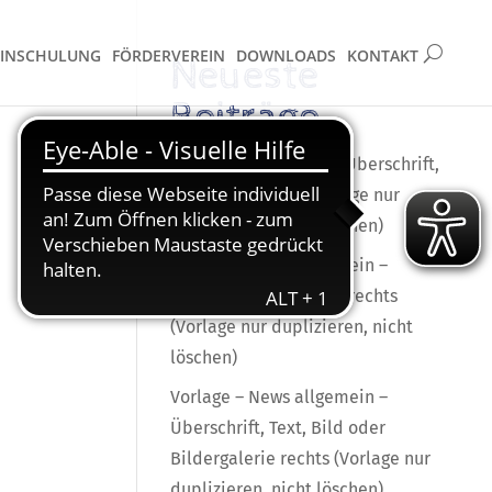
EINSCHULUNG
FÖRDERVEREIN
DOWNLOADS
KONTAKT
Neueste
Beiträge
Vorlage – News OGS – Überschrift,
Text, Bild rechts (Vorlage nur
duplizieren, nicht löschen)
Vorlage – News allgemein –
Überschrift, Text, Bild rechts
(Vorlage nur duplizieren, nicht
löschen)
Vorlage – News allgemein –
Überschrift, Text, Bild oder
Bildergalerie rechts (Vorlage nur
duplizieren, nicht löschen)