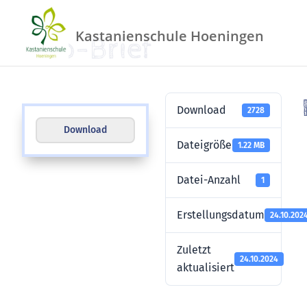
Info-Brief
Download
2728
Download
Dateigröße
1.22 MB
Datei-Anzahl
1
Erstellungsdatum
24.10.202
Zuletzt
24.10.2024
aktualisiert